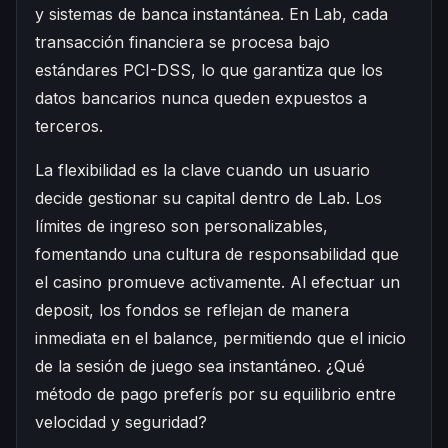
y sistemas de banca instantánea. En Lab, cada
transacción financiera se procesa bajo
estándares PCI-DSS, lo que garantiza que los
datos bancarios nunca queden expuestos a
terceros.
La flexibilidad es la clave cuando un usuario
decide gestionar su capital dentro de Lab. Los
límites de ingreso son personalizables,
fomentando una cultura de responsabilidad que
el casino promueve activamente. Al efectuar un
deposit, los fondos se reflejan de manera
inmediata en el balance, permitiendo que el inicio
de la sesión de juego sea instantáneo. ¿Qué
método de pago preferís por su equilibrio entre
velocidad y seguridad?