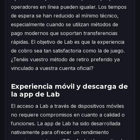
operadores en línea pueden igualar. Los tiempos
de espera se han reducido al mínimo técnico,
especialmente cuando se utilizan métodos de
pago modernos que soportan transferencias
rápidas. El objetivo de Lab es que la experiencia
de cobro sea tan satisfactoria como la de juego.
¿Tenéis vuestro método de retiro preferido ya
vinculado a vuestra cuenta oficial?
Experiencia móvil y descarga de
la app de Lab
El acceso a Lab a través de dispositivos móviles
no requiere compromisos en cuanto a calidad o
funciones. La app de Lab ha sido desarrollada
nativamente para ofrecer un rendimiento