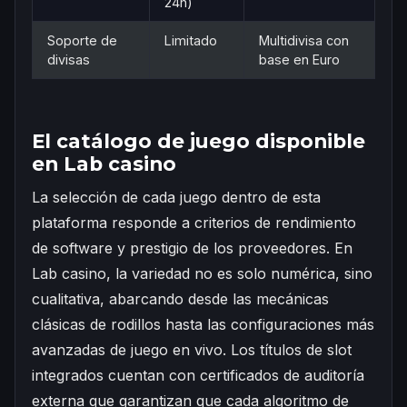
24h)
Soporte de
Limitado
Multidivisa con
divisas
base en Euro
El catálogo de juego disponible
en Lab casino
La selección de cada juego dentro de esta
plataforma responde a criterios de rendimiento
de software y prestigio de los proveedores. En
Lab casino, la variedad no es solo numérica, sino
cualitativa, abarcando desde las mecánicas
clásicas de rodillos hasta las configuraciones más
avanzadas de juego en vivo. Los títulos de slot
integrados cuentan con certificados de auditoría
externa que garantizan que cada algoritmo de