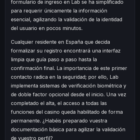
formulario de ingreso en Lab se ha simplificado
para requerir únicamente la información
esencial, agilizando la validación de la identidad
del usuario en pocos minutos.
Cualquier residente en España que decida
formalizar su registro encontrará una interfaz
limpia que guía paso a paso hasta la
confirmación final. La importancia de este primer
contacto radica en la seguridad; por ello, Lab
implementa sistemas de verificación biométrica y
de doble factor opcional desde el inicio. Una vez
completado el alta, el acceso a todas las
funciones del casino queda habilitado de forma
permanente. ¿Habéis preparado vuestra
documentación básica para agilizar la validación
de vuestro perfil?