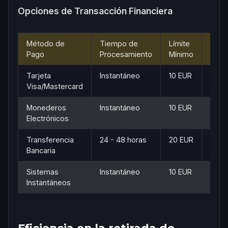
Opciones de Transacción Financiera
Método de
Tiempo de
Límite
Segu
Pago
Procesamiento
Mínimo
Adici
Tarjeta
Instantáneo
10 EUR
3D S
Visa/Mastercard
Monederos
Instantáneo
10 EUR
Cifr
Electrónicos
Transferencia
24 - 48 horas
20 EUR
Valid
Bancaria
IBAN
Sistemas
Instantáneo
10 EUR
Toke
Instantáneos
Eficiencia en la retirada de