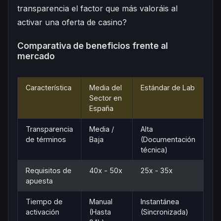
transparencia el factor que más valoráis al
activar una oferta de casino?
Comparativa de beneficios frente al
mercado
Característica
Media del
Estándar de Lab
Sector en
España
Transparencia
Media /
Alta
de términos
Baja
(Documentación
técnica)
Requisitos de
40x - 50x
25x - 35x
apuesta
Tiempo de
Manual
Instantánea
activación
(Hasta
(Sincronizada)