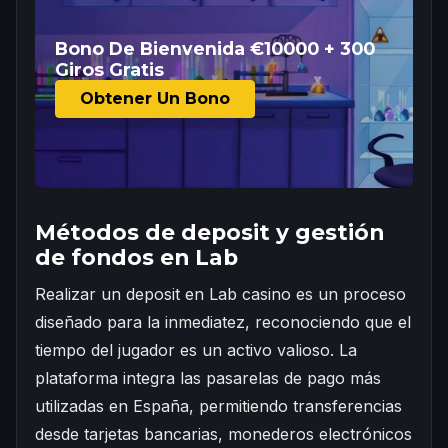
Bono De Bienvenida €10000 + 300
Giros Gratis
Obtener Un Bono
Métodos de deposit y gestión
de fondos en Lab
Realizar un deposit en Lab casino es un proceso
diseñado para la inmediatez, reconociendo que el
tiempo del jugador es un activo valioso. La
plataforma integra las pasarelas de pago más
utilizadas en España, permitiendo transferencias
desde tarjetas bancarias, monederos electrónicos