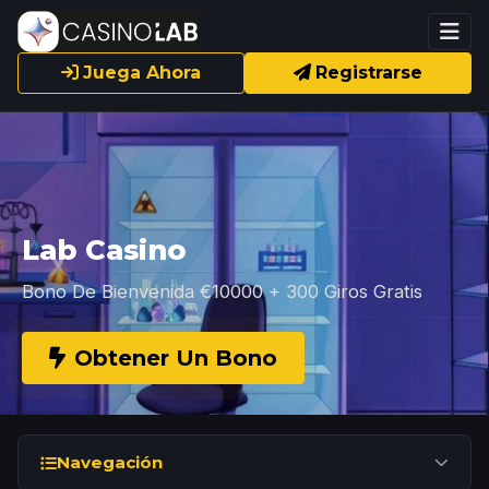
Juega Ahora
Registrarse
Lab Casino
Bono De Bienvenida €10000 + 300 Giros Gratis
Obtener Un Bono
Navegación