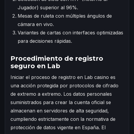
Jugador) superior al 96%.
Mesas de ruleta con múltiples ángulos de
cámara en vivo.
Variantes de cartas con interfaces optimizadas
para decisiones rápidas.
Procedimiento de registro
seguro en Lab
Iniciar el proceso de registro en Lab casino es
una acción protegida por protocolos de cifrado
de extremo a extremo. Los datos personales
suministrados para crear la cuenta oficial se
almacenan en servidores de alta seguridad,
cumpliendo estrictamente con la normativa de
protección de datos vigente en España. El