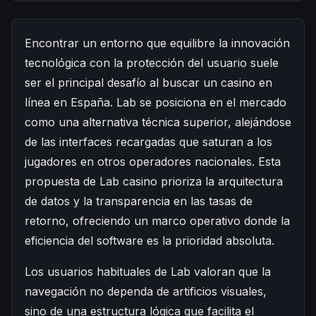
Encontrar un entorno que equilibre la innovación
tecnológica con la protección del usuario suele
ser el principal desafío al buscar un casino en
línea en España. Lab se posiciona en el mercado
como una alternativa técnica superior, alejándose
de las interfaces recargadas que saturan a los
jugadores en otros operadores nacionales. Esta
propuesta de Lab casino prioriza la arquitectura
de datos y la transparencia en las tasas de
retorno, ofreciendo un marco operativo donde la
eficiencia del software es la prioridad absoluta.
Los usuarios habituales de Lab valoran que la
navegación no dependa de artificios visuales,
sino de una estructura lógica que facilita el